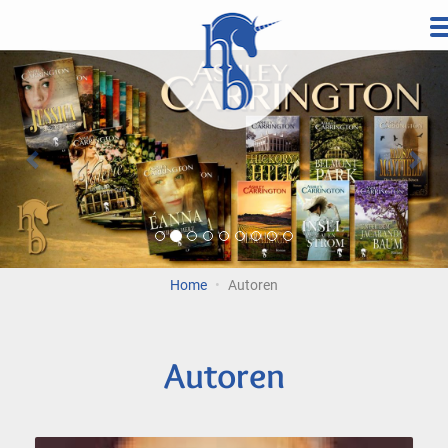
Direkt
zum
Vorherige
Wei
Inhalt
Home
Autoren
Autoren