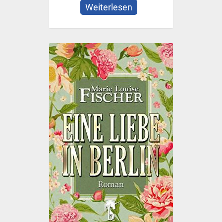
Weiterlesen
über
Julia
Severin
Trilogie