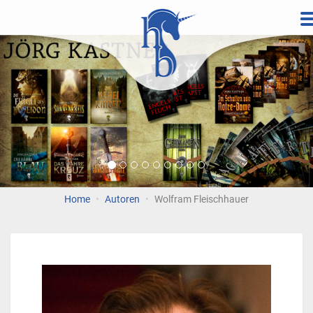
Direkt
zum
Vorherige
Wei
Inhalt
Home
Autoren
Wolfram Fleischhauer