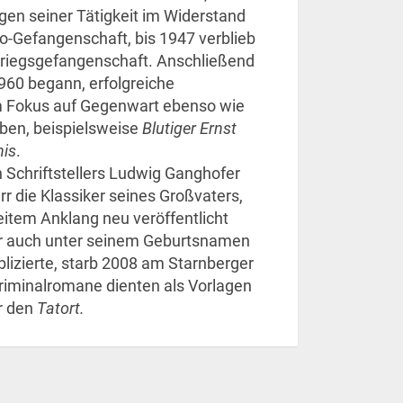
gen seiner Tätigkeit im Widerstand
o-Gefangenschaft, bis 1947 verblieb
Kriegsgefangenschaft. Anschließend
1960 begann, erfolgreiche
 Fokus auf Gegenwart ebenso wie
iben, beispielsweise
Blutiger Ernst
nis
.
 Schriftstellers Ludwig Ganghofer
r die Klassiker seines Großvaters,
eitem Anklang neu veröffentlicht
er auch unter seinem Geburtsnamen
izierte, starb 2008 am Starnberger
Kriminalromane dienten als Vorlagen
ür den
Tatort.