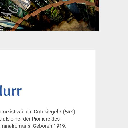
Murr
me ist wie ein Gütesiegel.« (
FAZ
)
e als einer der Pioniere des
iminalromans. Geboren 1919,