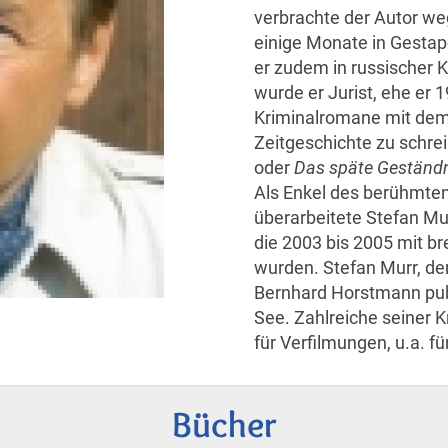
verbrachte der Autor we
einige Monate in Gestap
er zudem in russischer 
wurde er Jurist, ehe er 
Kriminalromane mit dem
Zeitgeschichte zu schre
oder
Das späte Geständ
Als Enkel des berühmten
überarbeitete Stefan Mur
die 2003 bis 2005 mit br
wurden. Stefan Murr, d
Bernhard Horstmann publ
See. Zahlreiche seiner 
für Verfilmungen, u.a. f
Bücher