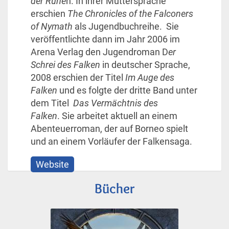
der Rune
n. In ihrer Muttersprache
erschien
The Chronicles of the Falconers
of Nymath
als Jugendbuchreihe. Sie
veröffentlichte dann im Jahr 2006 im
Arena Verlag den Jugendroman D
er
Schrei des Falken
in deutscher Sprache,
2008 erschien der Titel
Im Auge des
Falken
und es folgte der dritte Band unter
dem Titel
Das Vermächtnis des
Falken
. Sie arbeitet aktuell an einem
Abenteuerroman, der auf Borneo spielt
und an einem Vorläufer der Falkensaga.
Website
Bücher