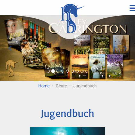
Direkt
zum
Vorherige
Wei
Inhalt
Home
Genre
Jugendbuch
Jugendbuch