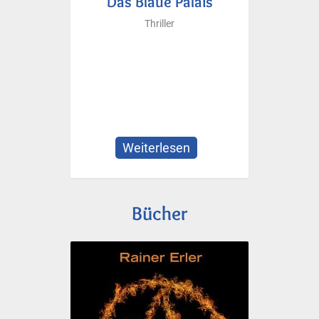
Das Blaue Palais
Thriller
Weiterlesen
über
Das
Blaue
Palais
Bücher