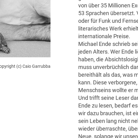
von über 35 Millionen E
53 Sprachen übersetzt. 
oder für Funk und Fernse
literarisches Werk erhie
internationale Preise.
Michael Ende schrieb s
jeden Alters. Wer Ende 
haben, die Absichtslosi
muss unverbrüchlich da
opyright (c) Caio Garrubba
bereithält als das, was
kann. Diese verborgene,
Menschseins wollte er m
Und trifft seine Leser d
Ende zu lesen, bedarf 
wir dazu brauchen, ist e
sein Leben lang nicht n
wieder überraschte, übe
Neue, solange wir unser