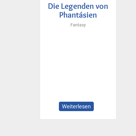
Die Legenden von
Phantásien
Fantasy
Weiterlesen
über
Die
Legenden
von