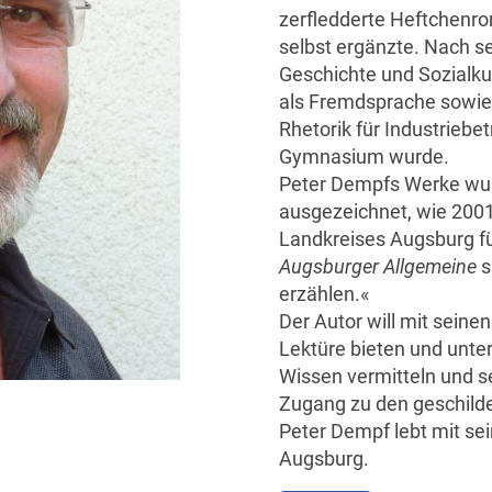
zerfledderte Heftchenro
selbst ergänzte. Nach s
Geschichte und Sozialku
als Fremdsprache sowie 
Rhetorik für Industriebet
Gymnasium wurde.
Peter Dempfs Werke wur
ausgezeichnet, wie 200
Landkreises Augsburg für
Augsburger Allgemeine
s
erzählen.«
Der Autor will mit sein
Lektüre bieten und unte
Wissen vermitteln und s
Zugang zu den geschilde
Peter Dempf lebt mit sei
Augsburg.