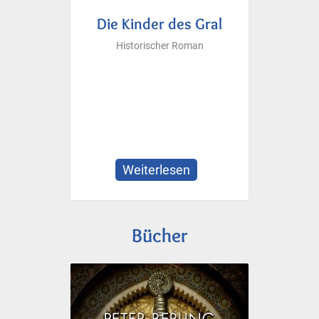
Die Kinder des Gral
Historischer Roman
Weiterlesen
über
Die
Kinder
des
Bücher
Gral