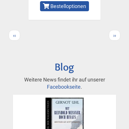
Bestelloptionen
Seitennummerierung
Vorherige
Nächs
‹‹
››
Seite
Seite
Blog
Weitere News findet ihr auf unserer
Facebookseite
.