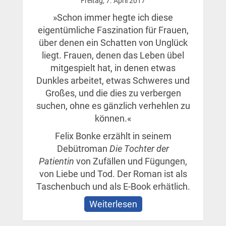
Freitag, 7. April 2017
»Schon immer hegte ich diese
eigentümliche Faszination für Frauen,
über denen ein Schatten von Unglück
liegt. Frauen, denen das Leben übel
mitgespielt hat, in denen etwas
Dunkles arbeitet, etwas Schweres und
Großes, und die dies zu verbergen
suchen, ohne es gänzlich verhehlen zu
können.«
Felix Bonke erzählt in seinem
Debütroman
Die Tochter der
Patientin
von Zufällen und Fügungen,
von Liebe und Tod. Der Roman ist als
Taschenbuch und als E-Book erhätlich.
Weiterlesen
über
Die