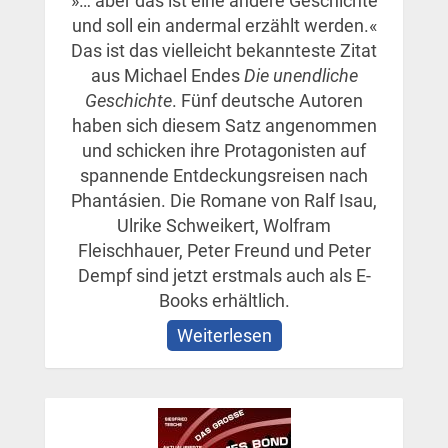
»… aber das ist eine andere Geschichte
und soll ein andermal erzählt werden.«
Das ist das vielleicht bekannteste Zitat
aus Michael Endes
Die unendliche
Geschichte
. Fünf deutsche Autoren
haben sich diesem Satz angenommen
und schicken ihre Protagonisten auf
spannende Entdeckungsreisen nach
Phantásien. Die Romane von Ralf Isau,
Ulrike Schweikert, Wolfram
Fleischhauer, Peter Freund und Peter
Dempf sind jetzt erstmals auch als E-
Books erhältlich.
Weiterlesen
über
Die
Legenden
von
Phantásien