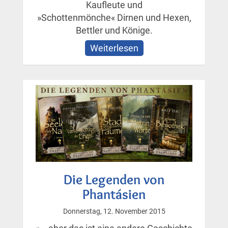
Kaufleute und
»Schottenmönche« Dirnen und Hexen,
Bettler und Könige.
Weiterlesen
über
Sammelband:
»Der
dunkle
Bischof«
Die Legenden von
Phantásien
Donnerstag, 12. November 2015