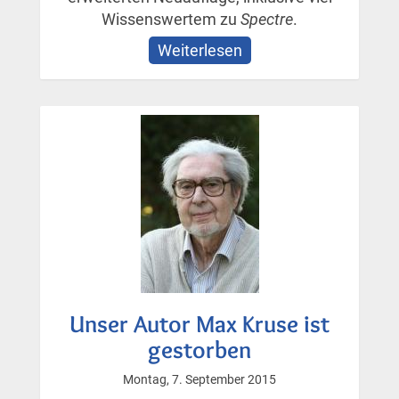
Wissenswertem zu
Spectre
.
Weiterlesen
über
»Das
große
James
Bond-
Lexikon«
–
aktualisierte
und
erweiterte
Neuauflage
Unser Autor Max Kruse ist
gestorben
Montag, 7. September 2015