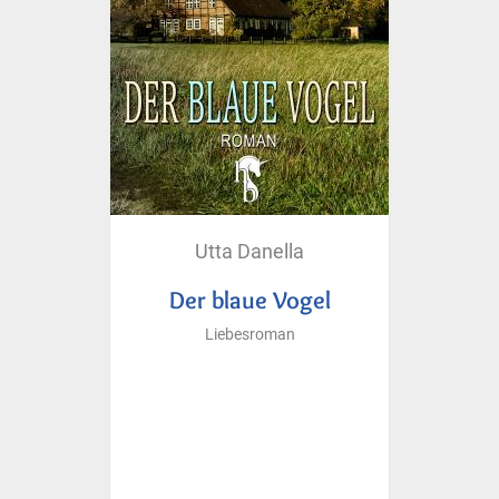
Utta Danella
Der blaue Vogel
Liebesroman