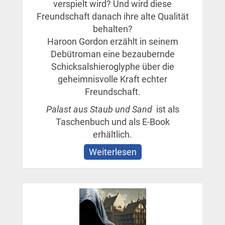
verspielt wird? Und wird diese
Freundschaft danach ihre alte Qualität
behalten?
Haroon Gordon erzählt in seinem
Debütroman eine bezaubernde
Schicksalshieroglyphe über die
geheimnisvolle Kraft echter
Freundschaft.
Palast aus Staub und Sand
ist als
Taschenbuch und als E-Book
erhältlich.
Weiterlesen
über
Palast
aus
Staub
und
Sand