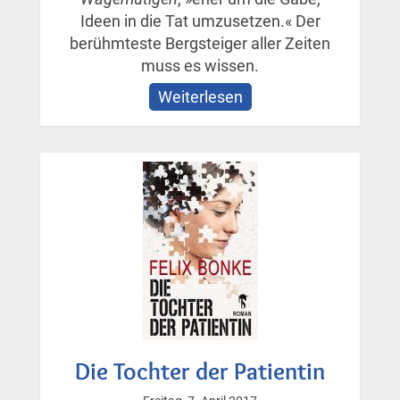
Ideen in die Tat umzusetzen.« Der
berühmteste Bergsteiger aller Zeiten
muss es wissen.
Weiterlesen
über
Die
Bibliothek
der
Wagemutigen
Die Tochter der Patientin