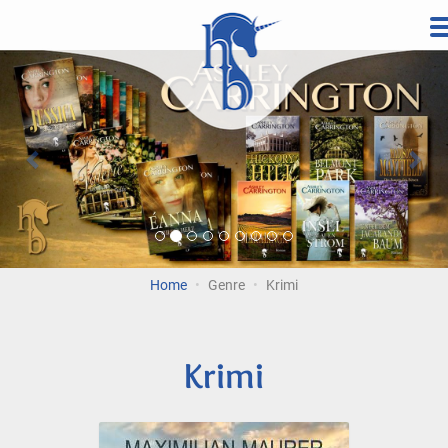
Direkt
zum
Vorherige
Wei
Inhalt
Home
Genre
Krimi
Krimi