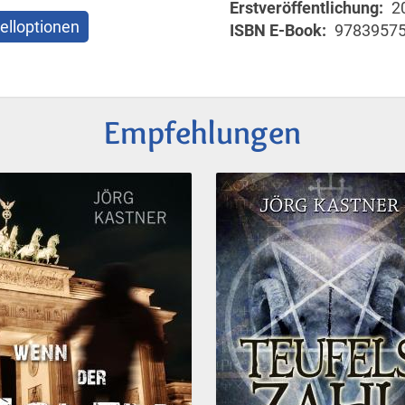
Erstveröffentlichung
2
elloptionen
ISBN E-Book
9783957
Empfehlungen