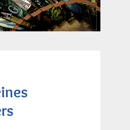
eines
rs