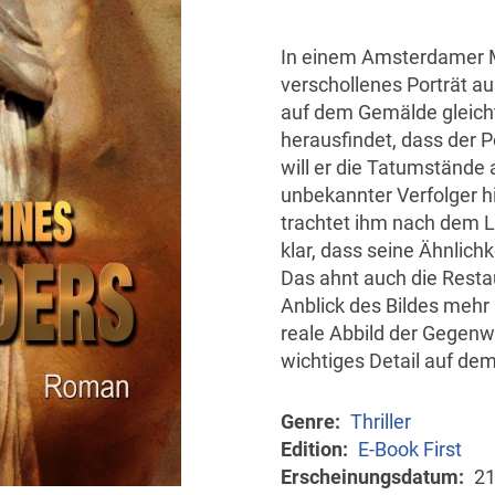
In einem Amsterdamer M
verschollenes Porträt a
auf dem Gemälde gleicht
herausfindet, dass der P
will er die Tatumstände 
unbekannter Verfolger hi
trachtet ihm nach dem 
klar, dass seine Ähnlichk
Das ahnt auch die Resta
Anblick des Bildes mehr 
reale Abbild der Gegenw
wichtiges Detail auf d
Genre
Thriller
Edition
E-Book First
Erscheinungsdatum
21