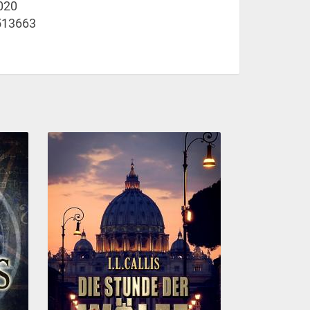
020
513663