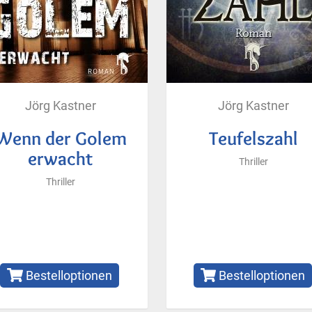
Jörg Kastner
Jörg Kastner
Wenn der Golem
Teufelszahl
erwacht
Thriller
Thriller
Bestelloptionen
Bestelloptionen