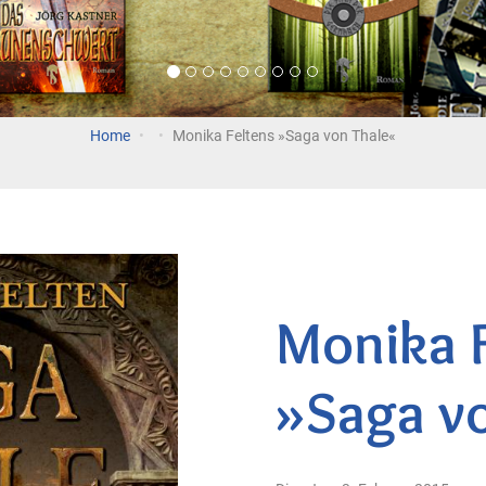
Home
Monika Feltens »Saga von Thale«
Monika 
»Saga v