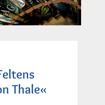
Feltens
on Thale«