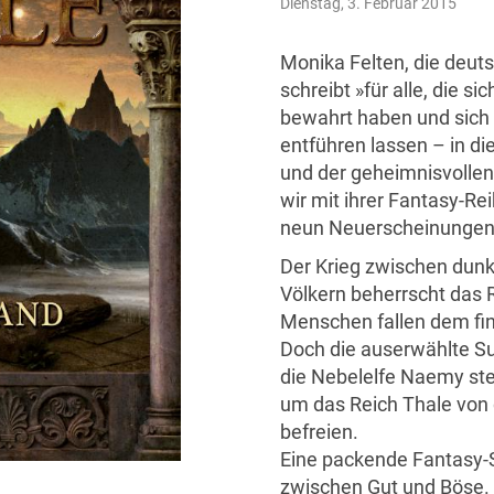
Dienstag, 3. Februar 2015
Monika Felten, die deut
schreibt »für alle, die s
bewahrt haben und sich 
entführen lassen – in di
und der geheimnisvollen
wir mit ihrer Fantasy-Re
neun Neuerscheinungen 
Der Krieg zwischen dunk
Völkern beherrscht das R
Menschen fallen dem fin
Doch die auserwählte Sun
die Nebelelfe Naemy ste
um das Reich Thale von d
befreien.
Eine packende Fantasy-
zwischen Gut und Böse.