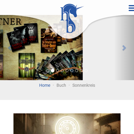
Direkt
zum
Vorherige
Wei
Inhalt
Home
Buch
Sonnenkreis