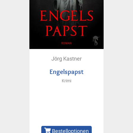
Jörg Kastner
Engelspapst
Krimi
Bestelloptionen