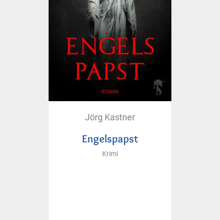
Jörg Kastner
Engelspapst
Krimi