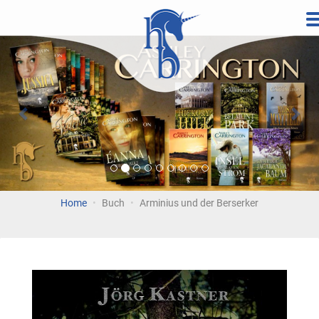
Direkt
zum
Vorherige
Wei
Inhalt
Home
Buch
Arminius und der Berserker