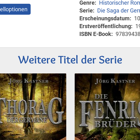
Genre
Historischer Ro
elloptionen
Serie
Die Saga der Ge
Erscheinungsdatum
10
Erstveröffentlichung
1
ISBN E-Book
9783943
Weitere Titel der Serie