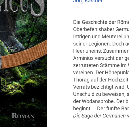
Jörg Kastner
Die Geschichte der Röm
Oberbefehlshaber German
Intrigen und Meuterei 
seiner Legionen. Doch a
Heer uneins: Zusammen
Arminius versucht der g
zerrütteten Stämme im 
vereinen. Der Höhepunkt d
Thorag auf der Hochzeit
Verrats bezichtigt wird
Unschuld zu beweisen, st
der Wodansprobe. Der b
beginnt ... Der fünfte B
Die Saga der Germanen
v