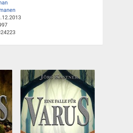
man
rmanen
.12.2013
997
824223