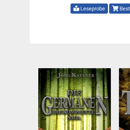
Leseprobe
Best