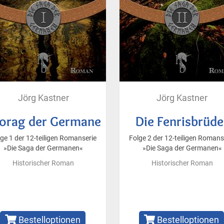
Jörg Kastner
Jörg Kastner
orag der Germane
Die Fenrisbrüde
ge 1 der 12-teiligen Romanserie
Folge 2 der 12-teiligen Romans
»Die Saga der Germanen«
»Die Saga der Germanen«
Historischer Roman
Historischer Roman
Bestelloptionen
Bestelloptionen