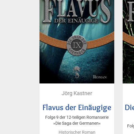
Jörg Kastner
Flavus der Einäugige
Di
Folge 9 der 12-teiligen Romanserie
»Die Saga der Germanen«
Fol
Historischer Roman