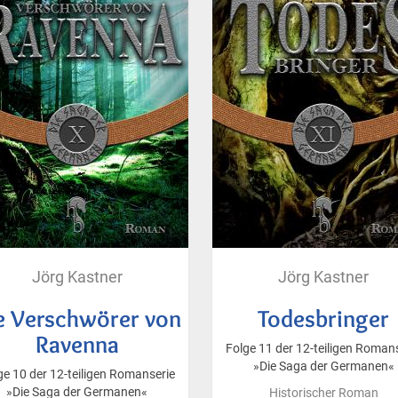
Jörg Kastner
Jörg Kastner
e Verschwörer von
Todesbringer
Ravenna
Folge 11 der 12-teiligen Roman
»Die Saga der Germanen«
ge 10 der 12-teiligen Romanserie
»Die Saga der Germanen«
Historischer Roman