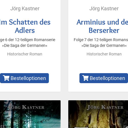
Jörg Kastner
Jörg Kastner
Im Schatten des
Arminius und de
Adlers
Berserker
ge 6 der 12-teiligen Romanserie
Folge 7 der 12-teiligen Romans
»Die Saga der Germanen«
»Die Saga der Germanen«
Historischer Roman
Historischer Roman
Bestelloptionen
Bestelloptionen