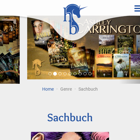
Direkt
zum
Vorherige
Wei
Inhalt
Home
Genre
Sachbuch
Sachbuch