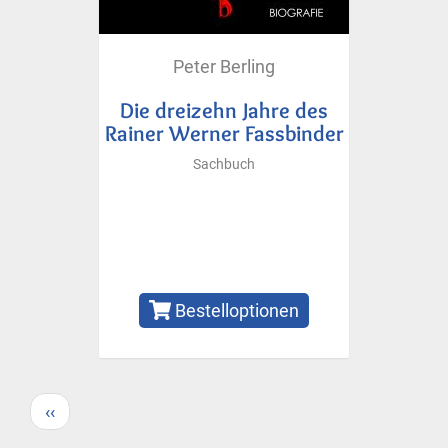
Peter Berling
Die dreizehn Jahre des
Rainer Werner Fassbinder
Sachbuch
Bestelloptionen
Seitennummerierung
Vorherige
‹‹
Seite