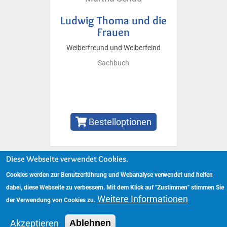
Ludwig Thoma und die
Frauen
Weiberfreund und Weiberfeind
Sachbuch
Bestelloptionen
Diese Webseite verwendet Cookies.
Cookies werden zur Benutzerführung und Webanalyse verwendet und helfen
Copyright © 2024 www.hockebooks.de – Alle Rechte vorbehalten.
Fußzeilenmenü
dabei, diese Webseite zu verbessern. Mit dem Klick auf "Zustimmen" stimmen Sie
Impressum
Datenschutzerklärung
Weitere Informationen
der Verwendung von Cookies zu.
Akzeptieren
Ablehnen