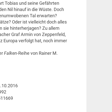
hrt Tobias und seine Gefährten
en Nil hinauf in die Wüste. Doch
genumwobenen Tal erwarten?
ze? Oder ist vielleicht doch alles
m sie hinterherjagen? Zu allem
sacher Graf Armin von Zeppenfeld,
nz Europa verfolgt hat, noch immer
er
Falken
-Reihe von Rainer M.
.10.2016
992
511669