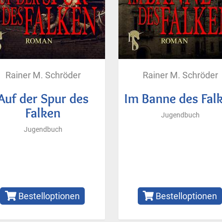
Rainer M. Schröder
Rainer M. Schröder
Auf der Spur des
Im Banne des Fal
Falken
Jugendbuch
Jugendbuch
Bestelloptionen
Bestelloptionen