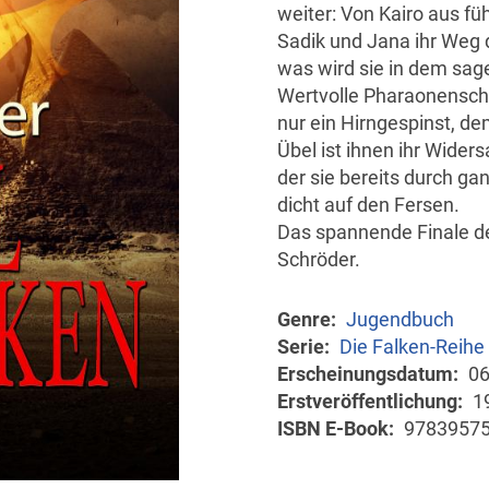
weiter: Von Kairo aus fü
Sadik und Jana ihr Weg d
was wird sie in dem sa
Wertvolle Pharaonenschät
nur ein Hirngespinst, de
Übel ist ihnen ihr Wider
der sie bereits durch ga
dicht auf den Fersen.
Das spannende Finale d
Schröder.
Genre
Jugendbuch
Serie
Die Falken-Reihe
Erscheinungsdatum
06
Erstveröffentlichung
1
ISBN E-Book
9783957