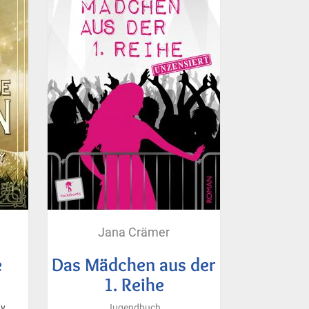
Jana Crämer
e
Das Mädchen aus der
1. Reihe
dy
Jugendbuch