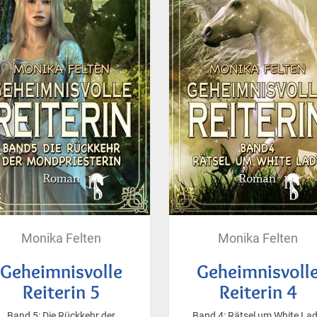
Monika Felten
Monika Felten
Geheimnisvolle
Geheimnisvoll
Reiterin 5
Reiterin 4
Band 5: Die Rückkehr der
Band 4: Rätsel um White La