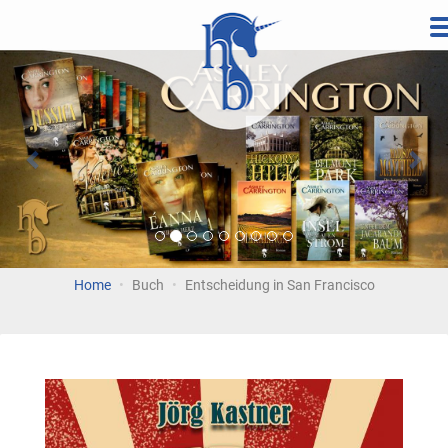
Direkt
zum
Vorherige
Wei
Inhalt
Home
Buch
Entscheidung in San Francisco