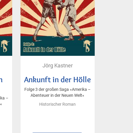
Jörg Kastner
h
Ankunft in der Hölle
Folge 3 der großen Saga »Amerika –
Abenteuer in der Neuen Welt«
ika –
t«
Historischer Roman