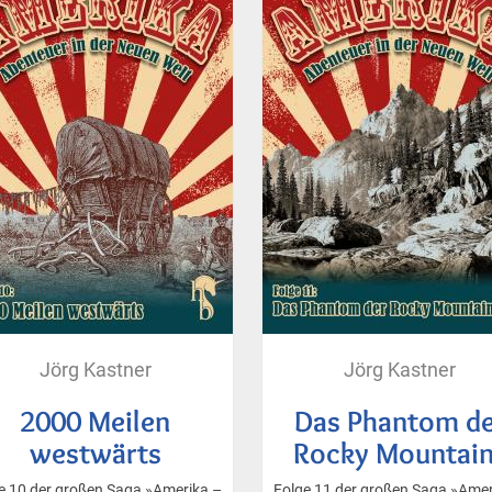
Jörg Kastner
Jörg Kastner
2000 Meilen
Das Phantom de
westwärts
Rocky Mountai
e 10 der großen Saga »Amerika –
Folge 11 der großen Saga »Amer