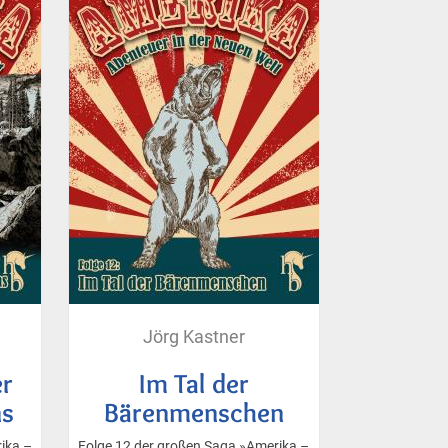
Jörg Kastner
r
Im Tal der
ns
Bärenmenschen
ika –
Folge 12 der großen Saga »Amerika –