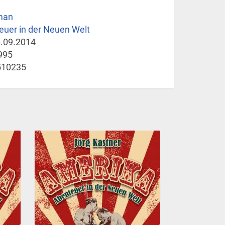
man
uer in der Neuen Welt
.09.2014
995
510235