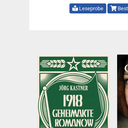
Leseprobe
Best