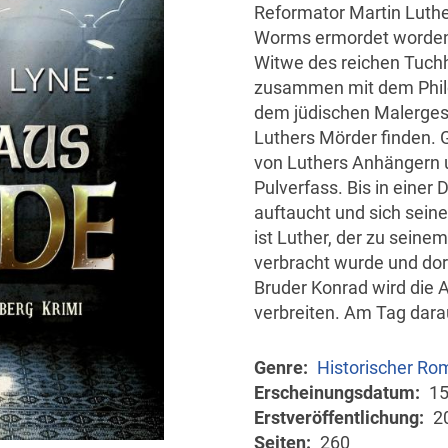
Reformator Martin Luthe
Worms ermordet worden.
Witwe des reichen Tuchh
zusammen mit dem Phil
dem jüdischen Malergese
Luthers Mörder finden. 
von Luthers Anhängern u
Pulverfass. Bis in eine
auftaucht und sich sein
ist Luther, der zu seine
verbracht wurde und dort
Bruder Konrad wird die Au
verbreiten. Am Tag darau
Genre
Historischer Ro
Erscheinungsdatum
15
Erstveröffentlichung
2
Seiten
260