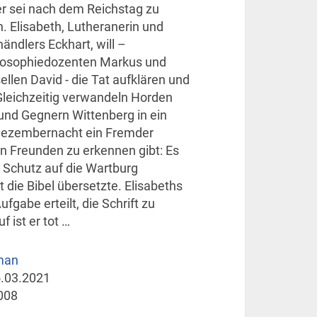
r sei nach dem Reichstag zu
 Elisabeth, Lutheranerin und
ändlers Eckhart, will –
osophiedozenten Markus und
llen David - die Tat aufklären und
Gleichzeitig verwandeln Horden
nd Gegnern Wittenberg in ein
r Dezembernacht ein Fremder
en Freunden zu erkennen gibt: Es
m Schutz auf die Wartburg
 die Bibel übersetzte. Elisabeths
fgabe erteilt, die Schrift zu
f ist er tot …
man
.03.2021
008