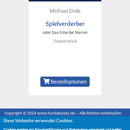
Michael Ende
Spielverderber
oder Das Erbe der Narren
Theaterstück
Bestelloptionen
Copyright © 2024 www.hockebooks.de – Alle Rechte vorbehalten.
Fußzeilenmenü
Diese Webseite verwendet Cookies.
Impressum
Datenschutzerklärung
Cookies werden zur Benutzerführung und Webanalyse verwendet und helfen