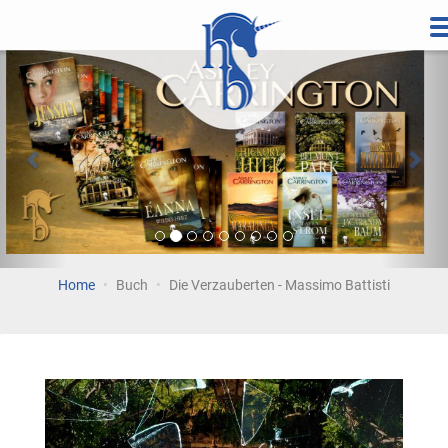
Direkt
zum
Vorherige
Wei
Inhalt
Home
Buch
Die Verzauberten - Massimo Battisti