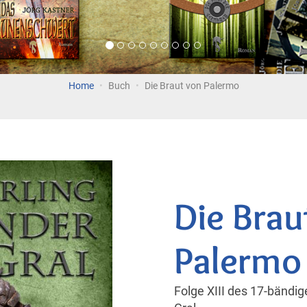
Home
Buch
Die Braut von Palermo
Die Brau
Palermo
Folge XIII des 17-bändi