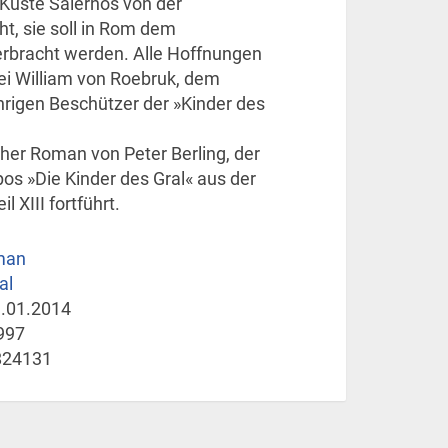
 Küste Salernos von der
t, sie soll in Rom dem
erbracht werden. Alle Hoffnungen
ei William von Roebruk, dem
hrigen Beschützer der »Kinder des
cher Roman von Peter Berling, der
pos »Die Kinder des Gral« aus der
l XIII fortführt.
man
al
.01.2014
997
824131