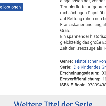
eingelassen hat, vor der
Templerflotte aufgebrach
elloptionen
rachsüchtigen Papst üb
auf Rettung ruhen nun b
Franziskaner und langjä
Gral« …
Ein spannender historis
gleichzeitig das große E
Zeit der Kreuzzüge als Tei
Genre
Historischer Ro
Serie
Die Kinder des Gr
Erscheinungsdatum
03
Erstveröffentlichung
1
ISBN E-Book
9783943
Weitere Titel der Serie