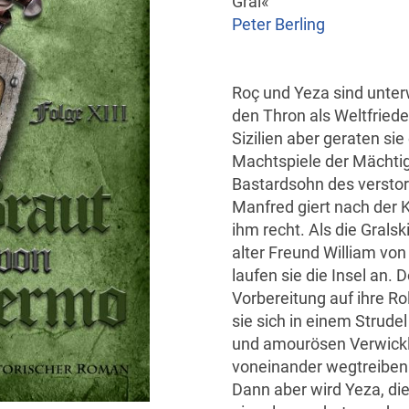
Gral«
Peter Berling
Roç und Yeza sind unte
den Thron als Weltfried
Sizilien aber geraten sie
Machtspiele der Mächtig
Bastardsohn des verstorb
Manfred giert nach der K
ihm recht. Als die Gralsk
alter Freund William von 
laufen sie die Insel an. 
Vorbereitung auf ihre Ro
sie sich in einem Strude
und amourösen Verwickl
voneinander wegtreiben
Dann aber wird Yeza, die