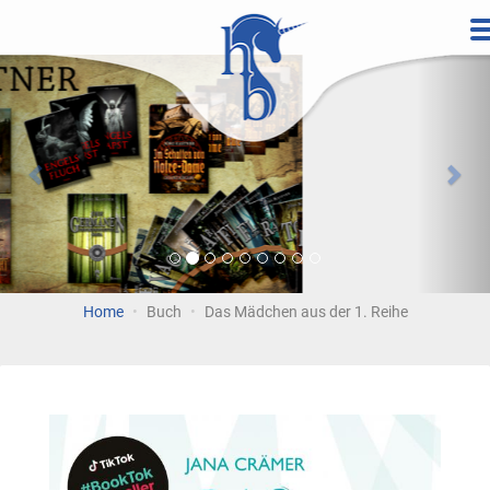
Direkt
zum
Vorherige
Wei
Inhalt
Home
Buch
Das Mädchen aus der 1. Reihe