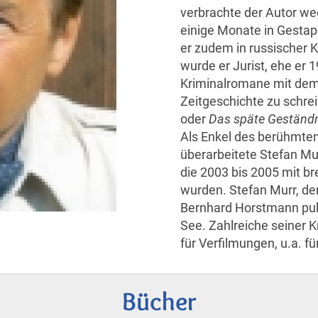
verbrachte der Autor we
einige Monate in Gestap
er zudem in russischer 
wurde er Jurist, ehe er 
Kriminalromane mit dem
Zeitgeschichte zu schre
oder
Das späte Geständ
Als Enkel des berühmten
überarbeitete Stefan Mur
die 2003 bis 2005 mit br
wurden. Stefan Murr, d
Bernhard Horstmann publ
See. Zahlreiche seiner 
für Verfilmungen, u.a. f
Bücher