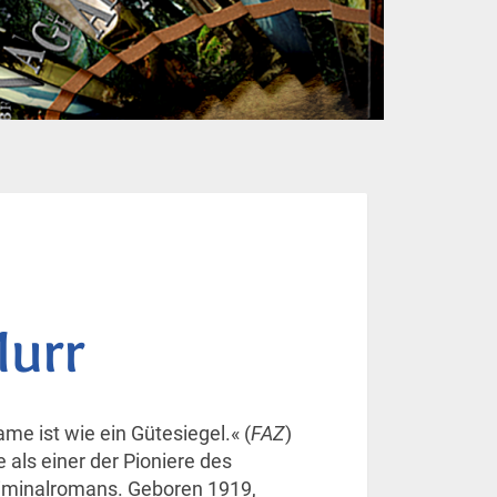
Murr
me ist wie ein Gütesiegel.« (
FAZ
)
e als einer der Pioniere des
iminalromans. Geboren 1919,