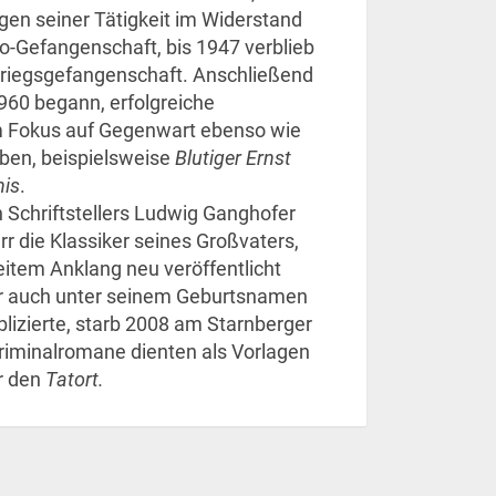
gen seiner Tätigkeit im Widerstand
o-Gefangenschaft, bis 1947 verblieb
Kriegsgefangenschaft. Anschließend
1960 begann, erfolgreiche
 Fokus auf Gegenwart ebenso wie
iben, beispielsweise
Blutiger Ernst
nis
.
 Schriftstellers Ludwig Ganghofer
r die Klassiker seines Großvaters,
eitem Anklang neu veröffentlicht
er auch unter seinem Geburtsnamen
izierte, starb 2008 am Starnberger
Kriminalromane dienten als Vorlagen
ür den
Tatort.