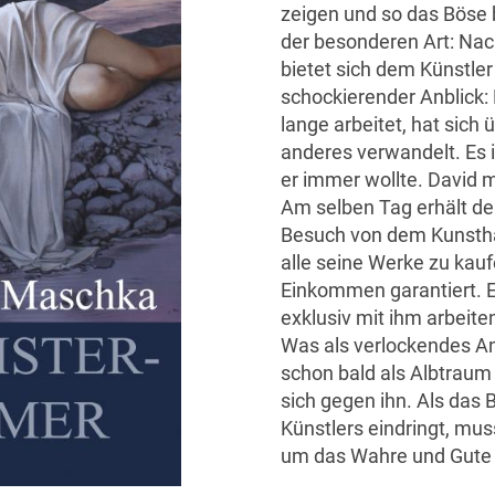
zeigen und so das Böse
der besonderen Art: Nac
bietet sich dem Künstler
schockierender Anblick:
lange arbeitet, hat sich
anderes verwandelt. Es
er immer wollte. David 
Am selben Tag erhält de
Besuch von dem Kunsthän
alle seine Werke zu kau
Einkommen garantiert. 
exklusiv mit ihm arbeit
Was als verlockendes An
schon bald als Albtraum 
sich gegen ihn. Als das 
Künstlers eindringt, mus
um das Wahre und Gute z