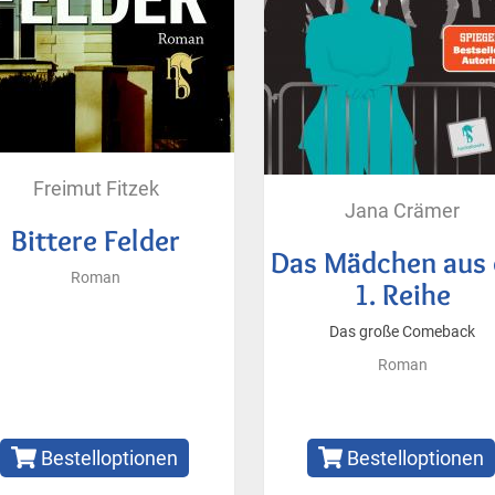
Freimut Fitzek
Jana Crämer
Bittere Felder
Das Mädchen aus 
Roman
1. Reihe
Das große Comeback
Roman
Bestelloptionen
Bestelloptionen