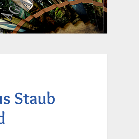
us Staub
d