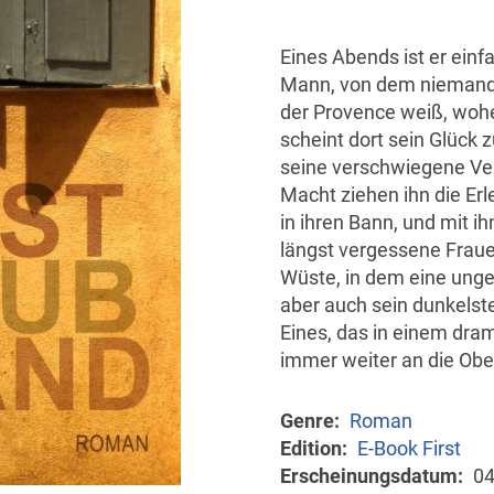
Eines Abends ist er einf
Mann, von dem niemand i
der Provence weiß, woh
scheint dort sein Glück 
seine verschwiegene Ver
Macht ziehen ihn die Er
in ihren Bann, und mit i
längst vergessene Fraue
Wüste, in dem eine unge
aber auch sein dunkelst
Eines, das in einem dra
immer weiter an die Obe
Genre
Roman
Edition
E-Book First
Erscheinungsdatum
04