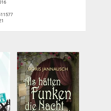
016
511577
21