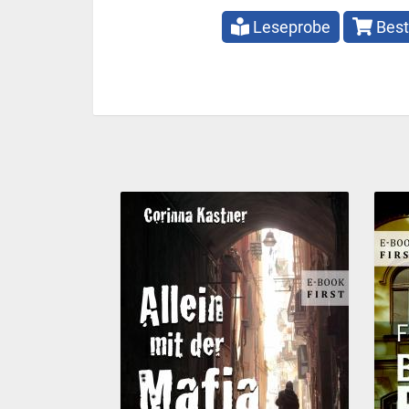
Leseprobe
Best