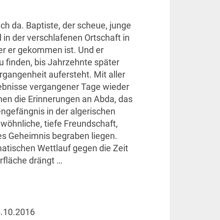
ach da. Baptiste, der scheue, junge
n der verschlafenen Ortschaft in
er er gekommen ist. Und er
zu finden, bis Jahrzehnte später
gangenheit aufersteht. Mit aller
lebnisse vergangener Tage wieder
hnen die Erinnerungen an Abda, das
ngefängnis in der algerischen
wöhnliche, tiefe Freundschaft,
es Geheimnis begraben liegen.
matischen Wettlauf gegen die Zeit
rfläche drängt …
.10.2016