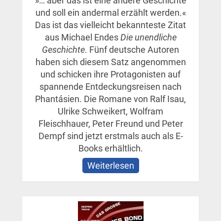
»… aber das ist eine andere Geschichte
und soll ein andermal erzählt werden.«
Das ist das vielleicht bekannteste Zitat
aus Michael Endes
Die unendliche
Geschichte
. Fünf deutsche Autoren
haben sich diesem Satz angenommen
und schicken ihre Protagonisten auf
spannende Entdeckungsreisen nach
Phantásien. Die Romane von Ralf Isau,
Ulrike Schweikert, Wolfram
Fleischhauer, Peter Freund und Peter
Dempf sind jetzt erstmals auch als E-
Books erhältlich.
Weiterlesen
über
Die
Legenden
von
Phantásien