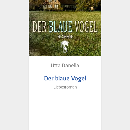
Utta Danella
Der blaue Vogel
Liebesroman