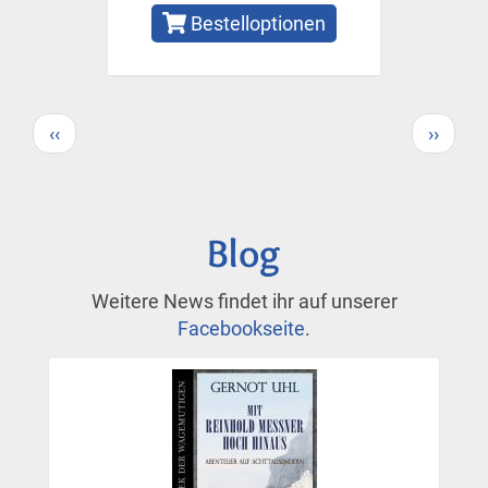
Bestelloptionen
Seitennummerierung
Vorherige
Nächs
‹‹
››
Seite
Seite
Blog
Weitere News findet ihr auf unserer
Facebookseite
.