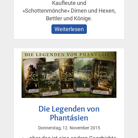
Kaufleute und
»Schottenmönche« Dirnen und Hexen,
Bettler und Könige.
Weiterlesen
über
Sammelband:
»Der
dunkle
Bischof«
Die Legenden von
Phantásien
Donnerstag, 12. November 2015