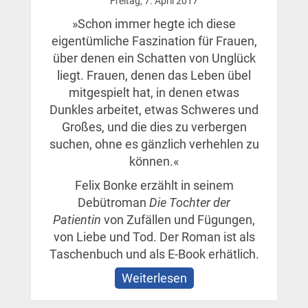
Freitag, 7. April 2017
»Schon immer hegte ich diese
eigentümliche Faszination für Frauen,
über denen ein Schatten von Unglück
liegt. Frauen, denen das Leben übel
mitgespielt hat, in denen etwas
Dunkles arbeitet, etwas Schweres und
Großes, und die dies zu verbergen
suchen, ohne es gänzlich verhehlen zu
können.«
Felix Bonke erzählt in seinem
Debütroman
Die Tochter der
Patientin
von Zufällen und Fügungen,
von Liebe und Tod. Der Roman ist als
Taschenbuch und als E-Book erhätlich.
Weiterlesen
über
Die