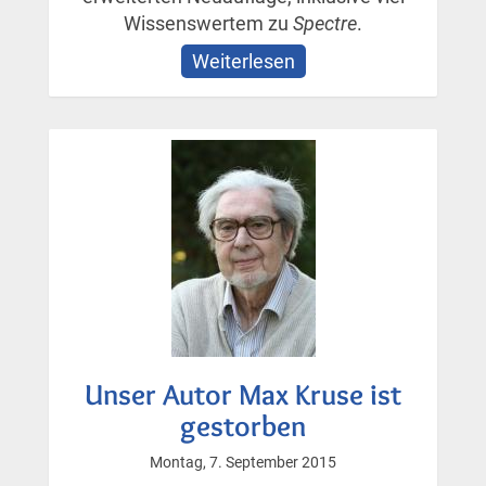
Wissenswertem zu
Spectre
.
Weiterlesen
über
»Das
große
James
Bond-
Lexikon«
–
aktualisierte
und
erweiterte
Neuauflage
Unser Autor Max Kruse ist
gestorben
Montag, 7. September 2015