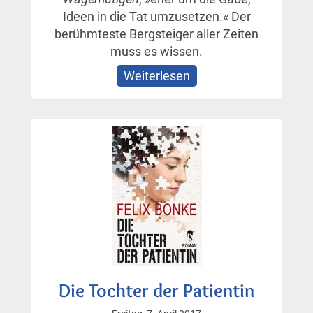
Ideen in die Tat umzusetzen.« Der
berühmteste Bergsteiger aller Zeiten
muss es wissen.
Weiterlesen
über
Die
Bibliothek
der
Wagemutigen
Die Tochter der Patientin