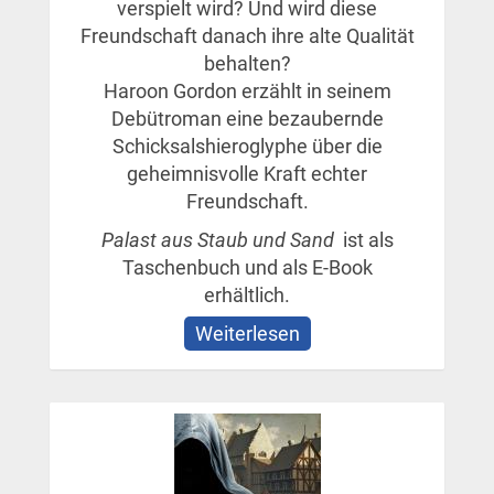
verspielt wird? Und wird diese
Freundschaft danach ihre alte Qualität
behalten?
Haroon Gordon erzählt in seinem
Debütroman eine bezaubernde
Schicksalshieroglyphe über die
geheimnisvolle Kraft echter
Freundschaft.
Palast aus Staub und Sand
ist als
Taschenbuch und als E-Book
erhältlich.
Weiterlesen
über
Palast
aus
Staub
und
Sand