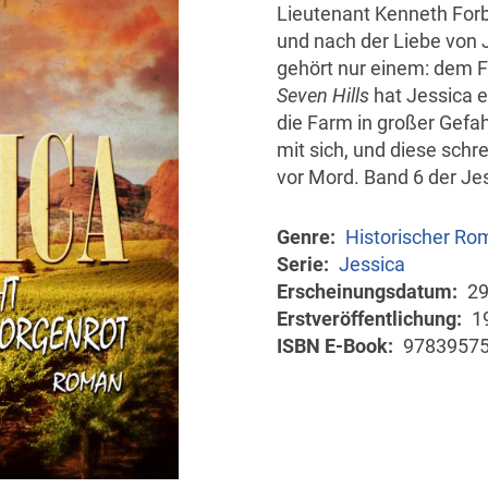
Lieutenant Kenneth Forb
und nach der Liebe von 
gehört nur einem: dem F
Seven Hills
hat Jessica e
die Farm in großer Gefah
mit sich, und diese schr
vor Mord. Band 6 der Je
Genre
Historischer Ro
Serie
Jessica
Erscheinungsdatum
29
Erstveröffentlichung
1
ISBN E-Book
9783957