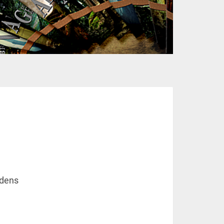
üdens