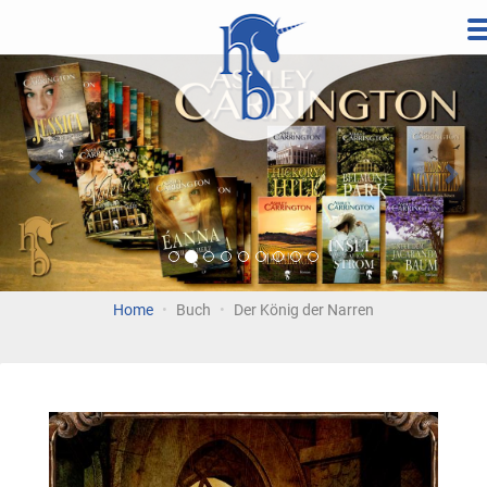
Direkt
zum
Vorherige
Wei
Inhalt
Home
Buch
Der König der Narren