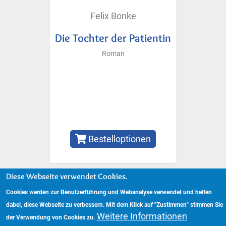
Felix Bonke
Die Tochter der Patientin
Roman
Bestelloptionen
Diese Webseite verwendet Cookies.
Cookies werden zur Benutzerführung und Webanalyse verwendet und helfen
Copyright © 2024 www.hockebooks.de – Alle Rechte vorbehalten.
Fußzeilenmenü
dabei, diese Webseite zu verbessern. Mit dem Klick auf "Zustimmen" stimmen Sie
Impressum
Datenschutzerklärung
Weitere Informationen
der Verwendung von Cookies zu.