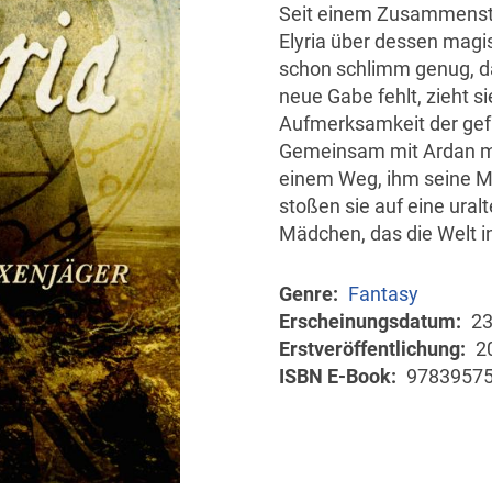
Seit einem Zusammensto
Elyria über dessen magis
schon schlimm genug, das
neue Gabe fehlt, zieht s
Aufmerksamkeit der gefü
Gemeinsam mit Ardan ma
einem Weg, ihm seine M
stoßen sie auf eine uralt
Mädchen, das die Welt i
Genre
Fantasy
Erscheinungsdatum
23
Erstveröffentlichung
2
ISBN E-Book
9783957