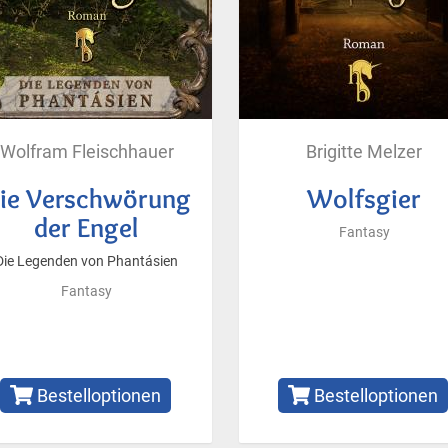
Wolfram Fleischhauer
Brigitte Melzer
ie Verschwörung
Wolfsgier
der Engel
Fantasy
Die Legenden von Phantásien
Fantasy
Bestelloptionen
Bestelloptionen