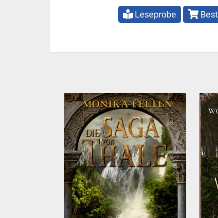
Leseprobe
Best