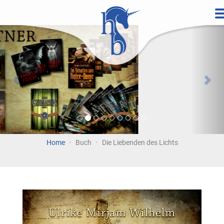
Direkt
zum
Vorherige
Wei
Inhalt
Home
Buch
Die Liebenden des Lichts