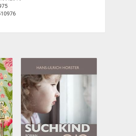
975
510976