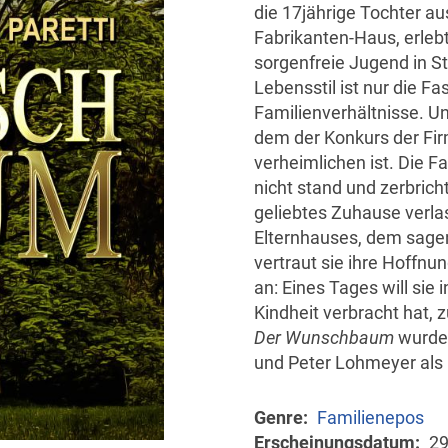
die 17jährige Tochter au
Fabrikanten-Haus, erleb
sorgenfreie Jugend in St
Lebensstil ist nur die Fa
Familienverhältnisse. U
dem der Konkurs der Fir
verheimlichen ist. Die F
nicht stand und zerbrich
geliebtes Zuhause verlas
Elternhauses, dem sa
vertraut sie ihre Hoffnu
an: Eines Tages will sie 
Kindheit verbracht hat, 
Der Wunschbaum
wurde 
und Peter Lohmeyer als D
Genre
Familienepos
Erscheinungsdatum
29