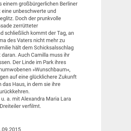
s einem großbürgerlichen Berliner
t eine unbeschwerte und
eglitz. Doch der prunkvolle
ssade zerrütteter
nd schließlich kommt der Tag, an
ma des Vaters nicht mehr zu
amilie hält dem Schicksalsschlag
t daran. Auch Camilla muss ihr
sen. Der Linde im Park ihres
genumwobenen »Wunschbaum«,
ngen auf eine glücklichere Zukunft
in das Haus, in dem sie ihre
zurückkehren.
u. a. mit Alexandra Maria Lara
reiteiler verfilmt.
.09.2015