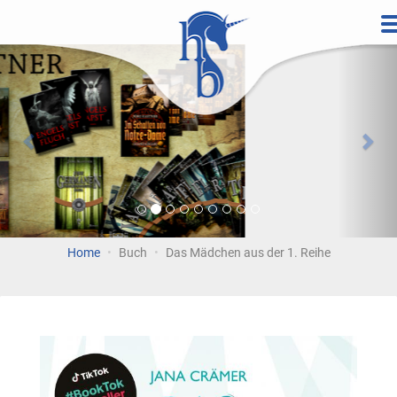
Direkt
zum
Vorherige
Wei
Inhalt
Home
Buch
Das Mädchen aus der 1. Reihe