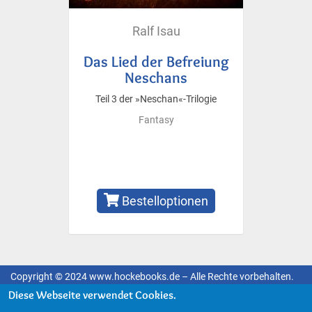
Ralf Isau
Das Lied der Befreiung
Neschans
Teil 3 der »Neschan«-Trilogie
Fantasy
Bestelloptionen
Copyright © 2024 www.hockebooks.de – Alle Rechte vorbehalten.
Fußzeilenmenü
Diese Webseite verwendet Cookies.
Impressum
Datenschutzerklärung