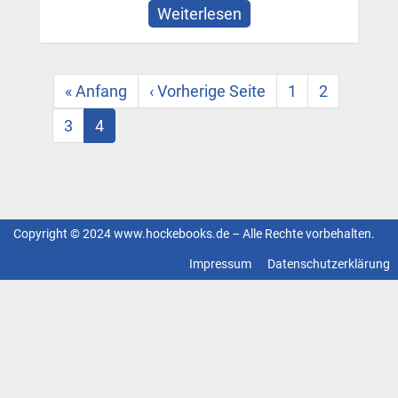
Weiterlesen
über
Erstmals
als
Seitennummerierung
E-
Erste
« Anfang
Vorherige
‹ Vorherige Seite
Page
1
Page
2
Box:
Seite
Seite
»Die
Page
3
Aktuelle
4
Kinder
Seite
des
Gral«
Copyright © 2024 www.hockebooks.de – Alle Rechte vorbehalten.
Fußzeilenmenü
Impressum
Datenschutzerklärung