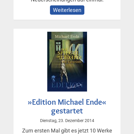
Weiterlesen
über
Monika
Feltens
»Saga
von
Thale«
»Edition Michael Ende«
gestartet
Dienstag, 23. Dezember 2014
Zum ersten Mal gibt es jetzt 10 Werke