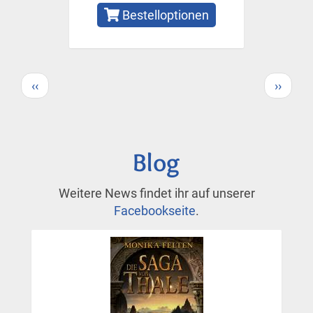
Bestelloptionen
Seitennummerierung
Vorherige
Nächs
‹‹
››
Seite
Seite
Blog
Weitere News findet ihr auf unserer
Facebookseite
.