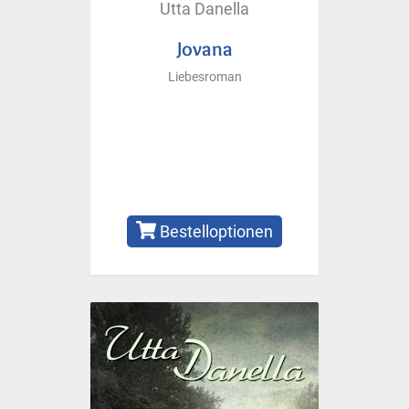
Utta Danella
Jovana
Liebesroman
Bestelloptionen