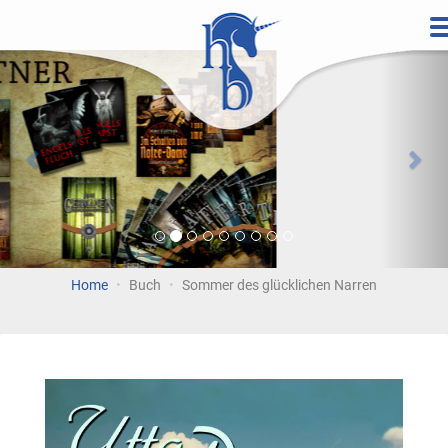
Direkt
zum
Vorherige
Wei
Inhalt
Home
Buch
Sommer des glücklichen Narren