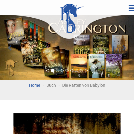
Direkt
zum
Vorherige
Wei
Inhalt
Home
Buch
Die Ratten von Babylon