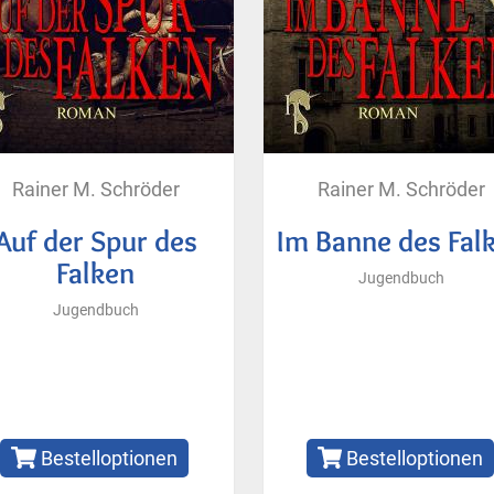
Rainer M. Schröder
Rainer M. Schröder
Auf der Spur des
Im Banne des Fal
Falken
Jugendbuch
Jugendbuch
Bestelloptionen
Bestelloptionen