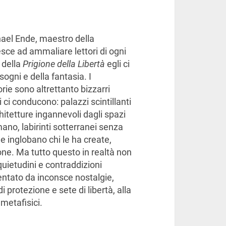
ael Ende, maestro della
iesce ad ammaliare lettori di ogni
i della
Prigione della Libertà
egli ci
ogni e della fantasia. I
orie sono altrettanto bizzarri
i ci conducono: palazzi scintillanti
hitetture ingannevoli dagli spazi
ano, labirinti sotterranei senza
e inglobano chi le ha create,
ione. Ma tutto questo in realtà non
quietudini e contraddizioni
ntato da inconsce nostalgie,
 protezione e sete di libertà, alla
 metafisici.