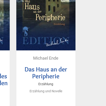
Michael Ende
Das Haus an der
des
Peripherie
den
Erzählung
Erzählung und Novelle