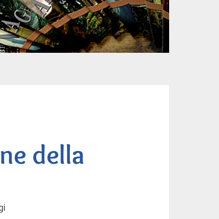
one della
gi