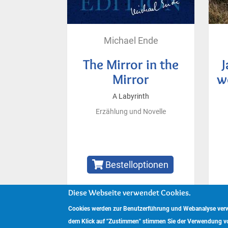
Michael Ende
The Mirror in the
J
Mirror
w
A Labyrinth
Erzählung und Novelle
Bestelloptionen
Diese Webseite verwendet Cookies.
Cookies werden zur Benutzerführung und Webanalyse verwe
Copyright © 2024 www.hockebooks.de – Alle Rechte 
dem Klick auf "Zustimmen" stimmen Sie der Verwendung v