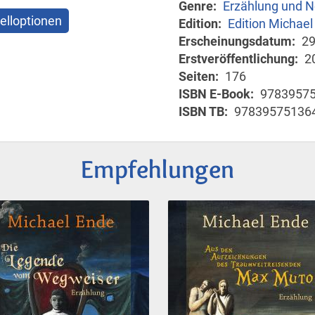
Genre
Erzählung und N
elloptionen
Edition
Edition Michael
Erscheinungsdatum
29
Erstveröffentlichung
2
Seiten
176
ISBN E-Book
9783957
ISBN TB
97839575136
Empfehlungen