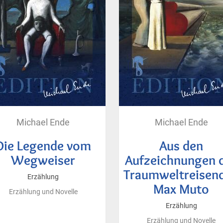
Michael Ende
Michael Ende
Die Legende vom
Aus den
Wegweiser
Aufzeichnungen 
Traumweltreisen
Erzählung
Max Muto
Erzählung und Novelle
Erzählung
Erzählung und Novelle