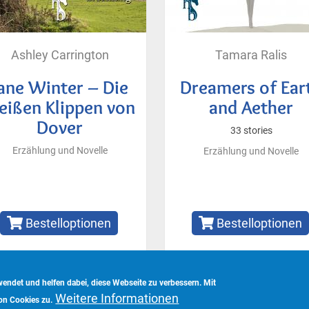
Ashley Carrington
Tamara Ralis
ane Winter – Die
Dreamers of Ear
eißen Klippen von
and Aether
Dover
33 stories
Erzählung und Novelle
Erzählung und Novelle
Bestelloptionen
Bestelloptionen
ndet und helfen dabei, diese Webseite zu verbessern. Mit
Weitere Informationen
vorbehalten.
on Cookies zu.