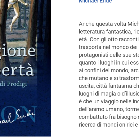
Michael Ende
Anche questa volta Mich
letteratura fantastica, r
età. Con gli otto raccont
trasporta nel mondo dei s
protagonisti delle sue st
quanto i luoghi in cui ess
ai confini del mondo, arc
che mutano e si trasform
uscita, città fantasma ch
luoghi di magia o d’illus
è che un viaggio nelle in
dell’animo umano, torme
combattuto fra bisogno di
ricerca di mondi onirici e