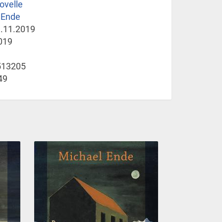
ovelle
 Ende
.11.2019
019
513205
49