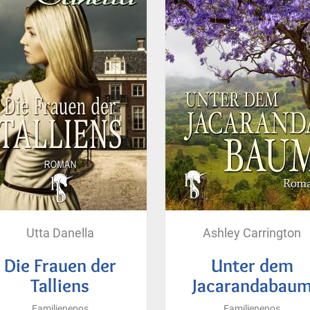
Utta Danella
Ashley Carrington
Die Frauen der
Unter dem
Talliens
Jacarandabau
Familienepos
Familienepos