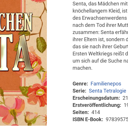
Senta, das Mädchen mit 
knöchellangem Kleid, is
des Erwachsenwerdens al
nach dem Tod ihrer Mutte
zusammen: Senta erfährt,
ihrer Eltern ist, sonder
das sie nach ihrer Gebur
Ersten Weltkriegs reißt
um sich auf die Suche na
machen.
Genre
Familienepos
Serie
Senta Tetralogie
Erscheinungsdatum
21
Erstveröffentlichung
1
Seiten
414
ISBN E-Book
9783957