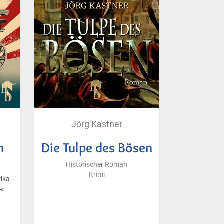
Jörg Kastner
n
Die Tulpe des Bösen
Historischer Roman
Krimi
ika –
t«