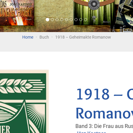
Home
Buch
1918 – Geheimakte Romanow
1918 – 
Roman
Band 3: Die Frau aus Ru