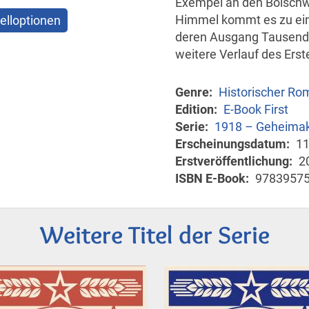
Exempel an den Bolschw
Himmel kommt es zu ein
elloptionen
deren Ausgang Tausend
weitere Verlauf des Ers
Genre
Historischer Ro
Edition
E-Book First
Serie
1918 – Geheima
Erscheinungsdatum
11
Erstveröffentlichung
2
ISBN E-Book
9783957
Weitere Titel der Serie