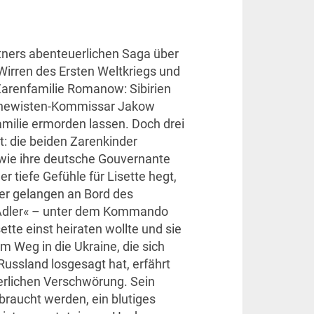
tners abenteuerlichen Saga über
Wirren des Ersten Weltkriegs und
Zarenfamilie Romanow: Sibirien
schewisten-Kommissar Jakow
amilie ermorden lassen. Doch drei
: die beiden Zarenkinder
wie ihre deutsche Gouvernante
er tiefe Gefühle für Lisette hegt,
 vier gelangen an Bord des
»Adler« – unter dem Kommando
ette einst heiraten wollte und sie
m Weg in die Ukraine, die sich
ussland losgesagt hat, erfährt
erlichen Verschwörung. Sein
sbraucht werden, ein blutiges