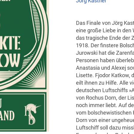
Jörg Kastner
Das Finale von Jörg Kas
eine große Liebe in den 
das tragische Ende der 
1918. Der finstere Bol
Jurowski hat die Zarenf
Personen haben überlebt
Anastasia und Alexej so
Lisette. Fjodor Katkow, d
eilt ihnen zu Hilfe. Alle
deutschen Luftschiffs 
von Rochus Dorn, der Lis
noch immer liebt. Auf de
vom bolschewistischen R
Dorn von einer ungeheu
Luftschiff soll dazu mis