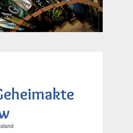
Geheimakte
ow
ssland