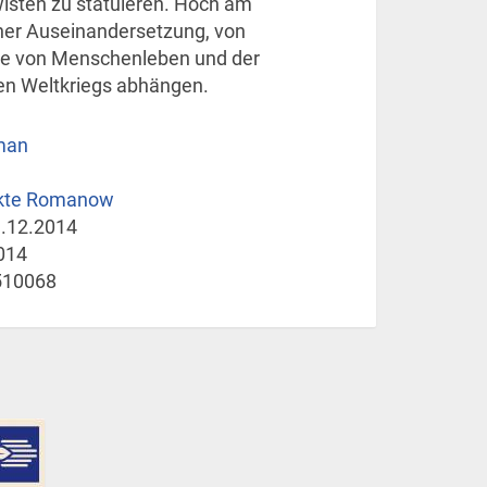
isten zu statuieren. Hoch am
er Auseinandersetzung, von
e von Menschenleben und der
ten Weltkriegs abhängen.
man
kte Romanow
.12.2014
014
510068