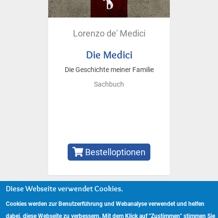
Lorenzo de' Medici
Die Medici
Die Geschichte meiner Familie
Sachbuch
Bestelloptionen
Diese Webseite verwendet Cookies.
Cookies werden zur Benutzerführung und Webanalyse verwendet und helfen
Copyright © 2024 www.hockebooks.de – Alle Rechte vorbehalten.
Fußzeilenmenü
dabei, diese Webseite zu verbessern. Mit dem Klick auf "Zustimmen" stimmen Sie